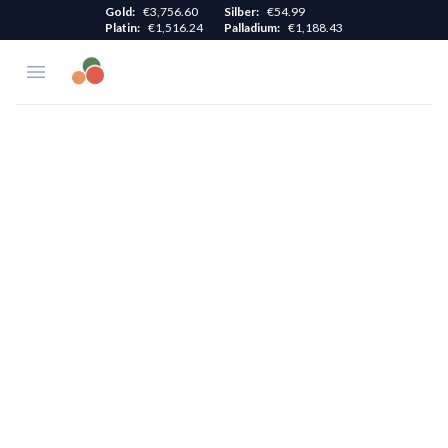
Gold
:
€3,756.60
Silber
:
€54.99
Platin
:
€1,516.24
Palladium
:
€1,188.43
MGM Münzgalerie München
Open menu
Searc